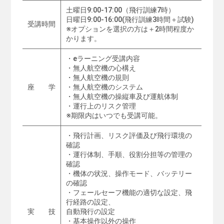
土曜日9:00-17:00（飛行訓練7時）
日曜日9:00-16:00(飛行訓練3時間＋試験)
受講時間
※オプションを選択の方は＋2時間程度か
かります。
・eラーニング受講内容
・無人航空機の心構え
・無人航空機の規則
座 学
・無人航空機のシステム
・無人航空機の操縦車及び運航体制
・運行上のリスク管理
※期限内はいつでも受講可能。
・飛行計画、リスク評価及び飛行環境の
確認
・運行体制、手順、役割分担等の管理の
確認
・機体の状況、操作モード、バッテリー
の確認
・フェールセーフ機能の適切な設定、飛
行経路の設定、
実 技
自動飛行の設定
・基本操作以外の操作