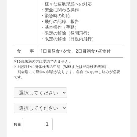
・様々な運航形態への対応
・安全に関わる操作
・緊急時の対応
・飛行の記録、報告
・基本操作（手動）
・限定の解除（昼間飛行）
・限定の解除（日視内飛行）
食 事
1日目昼食+夕食、2日目朝食+昼食付
※16歳未満の方は受講できません。
※上記以外に身体検査の申請（WEBまたは登録検査機関）、
別会場にて座学の試験があります。各自でのお申し込みが必要
です。
数量