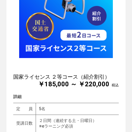
国家ライセンス ２等コース（紹介割引）
￥185,000 ～ ￥220,000
税込
詳細
定 員
5名
２日間（連続する土・日曜日）
受講日数
※eラーニング必須